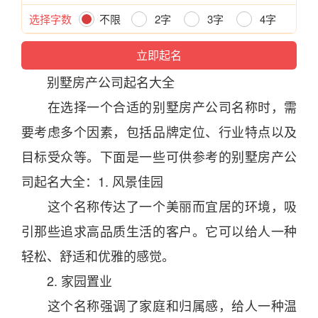
选择字数
不限
2字
3字
4字
别墅房产
公司
起名
大全
在选择一个合适的别墅房产
公司
名称
时
，需
要考虑多个因素，包括品牌定位、行业特点以及
目标受众等。下面是一些可供参考的别墅房产
公
司
起名
大全：1. 风景佳园
这个名称传达了一个美丽而
宜
居的环境，吸
引那些追求高品质
生活
的客户。它可以给人一种
轻松、舒适和优雅的感觉。
2. 家园置业
这个名称强调了家庭和归属感，给人一种温