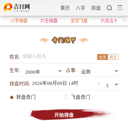
黄历
八字
排盘
八字排盘
六壬排盘
玄空飞星
六爻占卜
姓名:
女生
男生
生年:
占事:
排盘时间:
转盘奇门
飞盘奇门
开始排盘