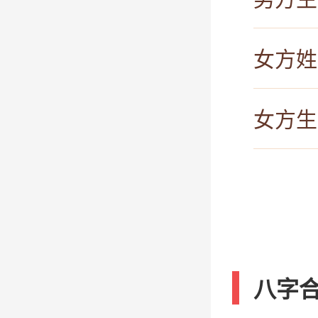
女方姓
女方生
八字