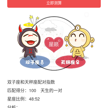
双子座
和
天
秤座
配对
指数
匹配得
分
：100
天
生的一对
星座
比例：48:52
分
析：