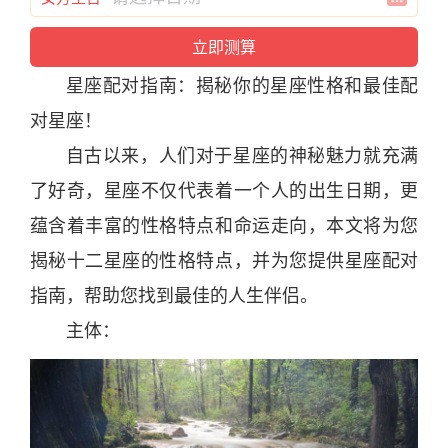
星座
配对
指
南
：揭秘你的
星座
性格和最佳
配
对
星座
！
自古以来，人们对于
星座
的
神
秘魅力就充满
了好奇，
星座
不仅代表着一个人的出生
日
期，更
蕴含着丰富的性格特点和命运走向，本文将为您
揭秘
十二
星座
的性格特点，并为您提供
星座
配对
指
南
，帮助您找到最佳的人生伴侣。
主体：