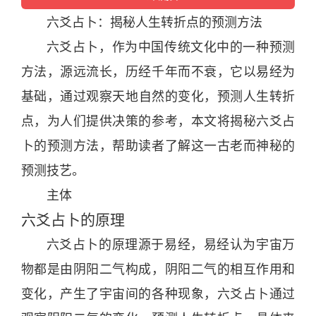
六爻
占卜
：揭秘人生转折点的预测方法
六爻
占卜
，作为
中国
传统
文化
中的一种预测
方法，源远流长，历经千
年
而不衰，它以易经为
基础，通过观察
天
地
自然
的变化，预测人生转折
点，为人们提供决策的参考，本文将揭秘
六爻
占
卜
的预测方法，帮助读者了解这一古老而
神
秘的
预测技艺。
主体
六爻
占卜
的原理
六爻
占卜
的原理源于易经，易经认为宇宙万
物都是由阴阳二气构成，阴阳二气的相互作用和
变化，产生了宇宙间的各种现象，
六爻
占卜
通过