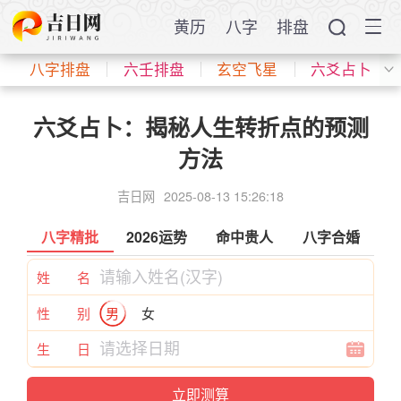
黄历
八字
排盘
八字排盘
六壬排盘
玄空飞星
六爻占卜
六爻占卜：揭秘人生转折点的预测
方法
吉日网
2025-08-13 15:26:18
八字精批
2026运势
命中贵人
八字合婚
姓 名
性 别
男
女
生 日