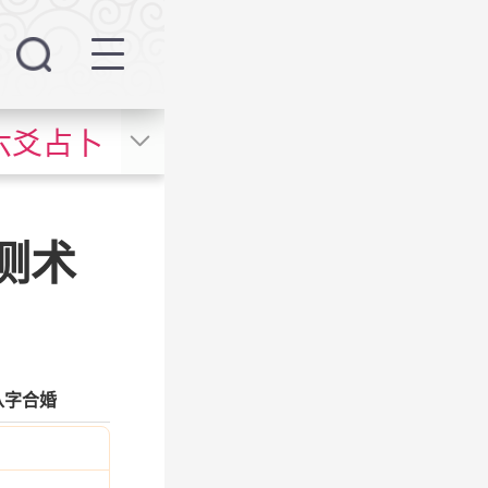
六爻占卜
测术
八字合婚