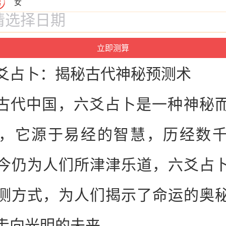
男
女
爻
占卜
：揭秘古代
神
秘预测术
古代
中国
，
六爻
占卜
是一种
神
秘
，它源于易经的智慧，历经数
今仍为人们所津津乐道，
六爻
占
测方式，为人们揭示了命运的奥
走向光明的未来。