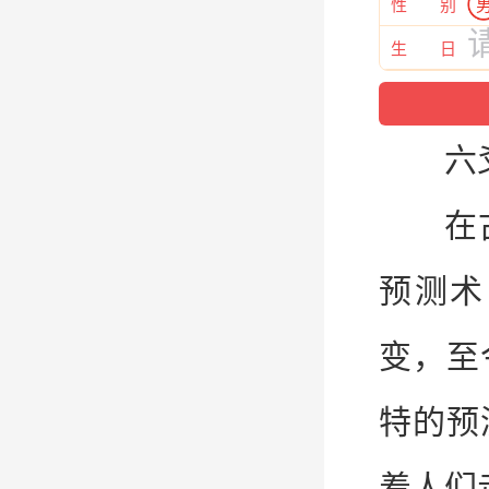
性 别
生 日
六
在
预测术
变，至
特的预
着人们