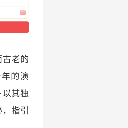
而古老的
千
年
的演
卜
以其独
秘，指引