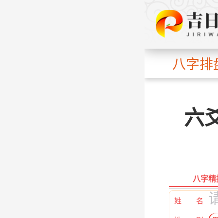
八字排
六
八字精
姓 名