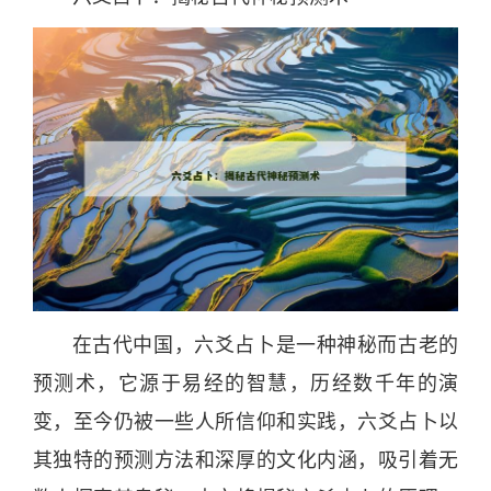
在古代
中国
，
六爻
占卜
是一种
神
秘而古老的
预测术，它源于易经的智慧，历经数千
年
的演
变，至今仍被一些人所信仰和实践，
六爻
占卜
以
其独特的预测方法和深厚的
文化
内涵，吸引着无