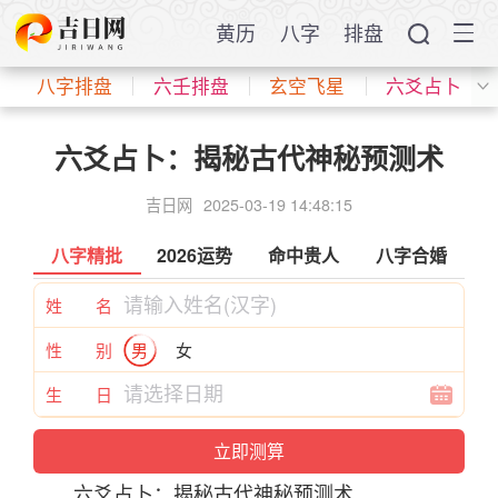
黄历
八字
排盘
八字排盘
六壬排盘
玄空飞星
六爻占卜
六爻占卜：揭秘古代神秘预测术
吉日网
2025-03-19 14:48:15
八字精批
2026运势
命中贵人
八字合婚
姓 名
性 别
男
女
生 日
六爻
占卜
：揭秘古代
神
秘预测术