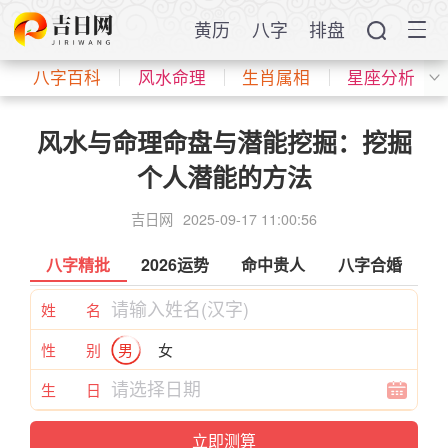
黄历
八字
排盘
八字百科
风水命理
生肖属相
星座分析
风水与命理命盘与潜能挖掘：挖掘
个人潜能的方法
吉日网
2025-09-17 11:00:56
八字精批
2026运势
命中贵人
八字合婚
姓 名
性 别
男
女
生 日