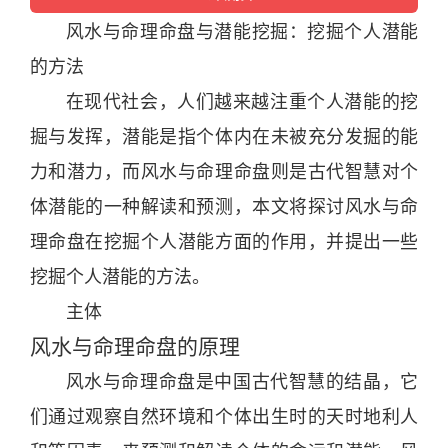
风水
与命理命盘与潜能挖掘：挖掘个人潜能
的方法
在现代社会，人们越来越注重个人潜能的挖
掘与发挥，潜能是指个体内在未被充
分
发掘的能
力和潜力，而
风水
与命理命盘则是古代智慧对个
体潜能的一种解读和预测，本文将探讨
风水
与命
理命盘在挖掘个人潜能方面的作用，并提出一些
挖掘个人潜能的方法。
主体
风水
与命理命盘的原理
风水
与命理命盘是
中国
古代智慧的结晶，它
们通过观察
自然
环境和个体出生
时
的
天
时
地利人