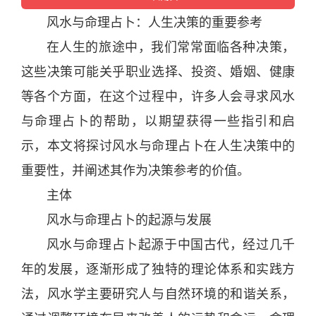
风水
与命理
占卜
：人生决策的重要参考
在人生的旅途中，我们常常面临各种决策，
这些决策可能关乎职业选择、投资、婚姻、健康
等各个方面，在这个过程中，许多人会寻求
风水
与命理
占卜
的帮助，以期望获得一些指引和启
示，本文将探讨
风水
与命理
占卜
在人生决策中的
重要性，并阐述其作为决策参考的价值。
主体
风水
与命理
占卜
的起源与发展
风水
与命理
占卜
起源于
中国
古代，经过几千
年
的发展，逐渐形成了独特的理论体系和实践方
法，
风水
学主要研究人与
自然
环境的和谐关系，