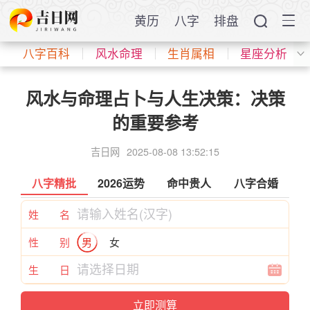
黄历
八字
排盘
八字百科
风水命理
生肖属相
星座分析
风水与命理占卜与人生决策：决策
的重要参考
吉日网
2025-08-08 13:52:15
八字精批
2026运势
命中贵人
八字合婚
姓 名
性 别
男
女
生 日