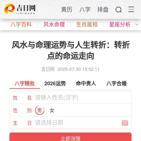
黄历
八字
排盘
八字百科
风水命理
生肖属相
星座分析
风水与命理运势与人生转折：转折
点的命运走向
吉日网
2025-07-30 15:52:11
八字精批
2026运势
命中贵人
八字合婚
姓 名
性 别
男
女
生 日