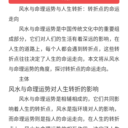
风水
与命理
运势
与人生转折：转折点的命运
走向
风水
与命理
运势
是
中国
传统
文化
中的重要组
成部
分
，它们对人们的
生活
有着深远的影响，在
人生的道路上，每个人都会遇到转折点，这些转
折点往往决定了人生的命运走向，本文将从
风水
与命理
运势
的角度，探讨转折点的命运走向。
主体
风水
与命理
运势
对人生转折的影响
风水
与命理
运势
是相辅相成的，它们共同影
响着人生的转折点，
风水
是指环境对人的影响，
而命理
运势
则是指人的命运走向，在人生的转折